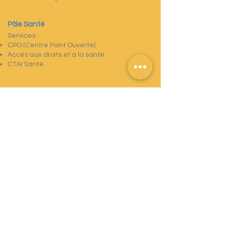
Pôle Santé
Services :
CPO (Centre Point Ouverte)
Accès aux droits et à la santé
CTAI Santé
Pôle Hébergement
Responsable : Sékou BANGOURA
Hébergement à durée limitée :
La Nuitée
La Mater Nuitée
HUDA
Maginot
L'Oasis
Hébergement à longue durée :
HU
Intermédiation locative
P2R