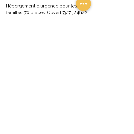
Hébergement d'urgence pour les 
familles. 70 places. Ouvert 7j/7 ; 24h/24  
les jours sans école et fermé de 8h30 à 
Services proposés :
17h00 les jours avec école. Orientation 
par le 115 uniquement.
laverie
hygiène
petit-déjeuner
hébergement