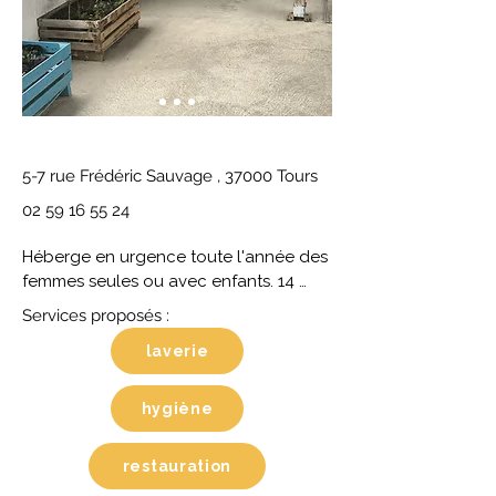
LA NUITÉE
5-7 rue Frédéric Sauvage , 37000 Tours
02 59 16 55 24
Héberge en urgence toute l'année des 
femmes seules ou avec enfants. 14 
places en foyer et 6 places en 
Services proposés :
logement partagé. Ouvert 7j/7. 
laverie
Orientation par le 115 uniquement.
hygiène
restauration